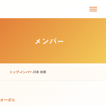
Skip
to
content
メンバー
トップ
メンバー
川本 伶美
オーボエ