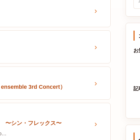
お
mble 3rd Concert）
記
emble 〜シン・フレックス〜
mb…